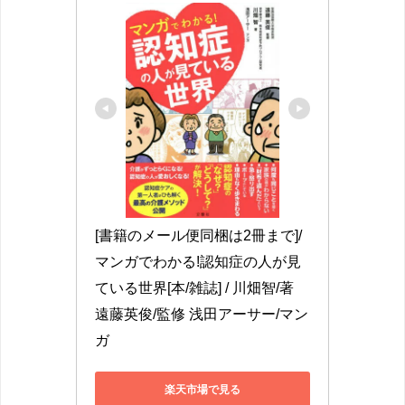
[書籍のメール便同梱は2冊まで]/
マンガでわかる!認知症の人が見
ている世界[本/雑誌] / 川畑智/著 
遠藤英俊/監修 浅田アーサー/マン
ガ
楽天市場で見る