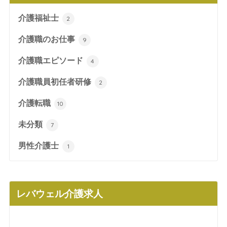
介護福祉士
2
介護職のお仕事
9
介護職エピソード
4
介護職員初任者研修
2
介護転職
10
未分類
7
男性介護士
1
レバウェル介護求人