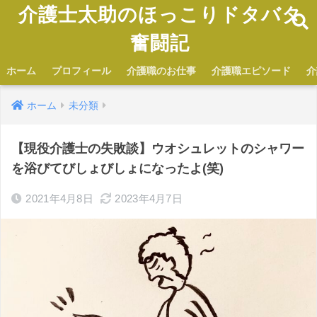
介護士太助のほっこりドタバタ
奮闘記
ホーム
プロフィール
介護職のお仕事
介護職エピソード
介
ホーム
未分類
【現役介護士の失敗談】ウオシュレットのシャワー
を浴びてびしょびしょになったよ(笑)
2021年4月8日
2023年4月7日